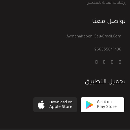
إرشادات العناية بالملابس
تواصل معنا
Aymanalrabghi.sa@gmail.com
966555641436
تحميل التطبيق