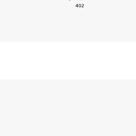
402
الفنانه شيماء الفضل