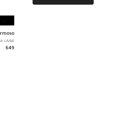
أضف الى السلة
rmoso
Amplio
عبايات مناسبات
عبايات م
649
749