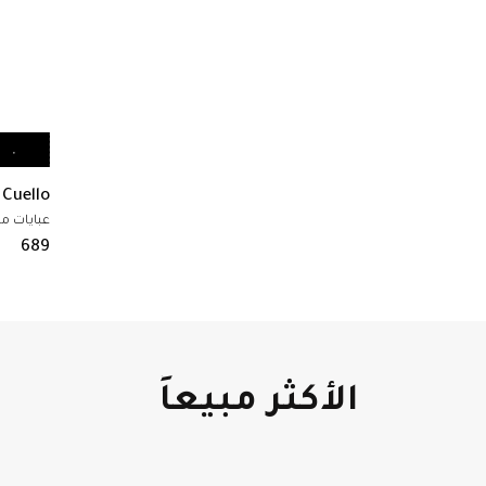
أضف الى السلة
Cuello
Iincroyable
عبايات مناسبات
عبايات م
689
599
الأكثر مبيعاً